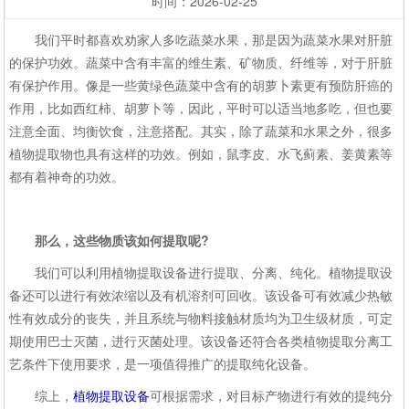
时间：2026-02-25
我们平时都喜欢劝家人多吃蔬菜水果，那是因为蔬菜水果对肝脏
的保护功效。蔬菜中含有丰富的维生素、矿物质、纤维等，对于肝脏
有保护作用。像是一些黄绿色蔬菜中含有的胡萝卜素更有预防肝癌的
作用，比如西红柿、胡萝卜等，因此，平时可以适当地多吃，但也要
注意全面、均衡饮食，注意搭配。其实，除了蔬菜和水果之外，很多
植物提取物也具有这样的功效。例如，鼠李皮、水飞蓟素、姜黄素等
都有着神奇的功效。
那么，这些物质该如何提取呢?
我们可以利用植物提取设备进行提取、分离、纯化。植物提取设
备还可以进行有效浓缩以及有机溶剂可回收。该设备可有效减少热敏
性有效成分的丧失，并且系统与物料接触材质均为卫生级材质，可定
期使用巴士灭菌，进行灭菌处理。该设备还符合各类植物提取分离工
艺条件下使用要求，是一项值得推广的提取纯化设备。
综上，
植物提取设备
可根据需求，对目标产物进行有效的提纯分