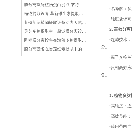
膜分离赋能植物蛋白提取 莱特莱德设备助力食品工业绿色升级
•易降解：多肽
植物提取设备 革新维生素提取生产工艺
•纯度要求高：
莱特莱德植物提取设备助力天然植物色素产业绿色升级
2. 高效分离
灵芝多糖提取中，超滤膜分离设备的优势怎样？
•超滤技术：通
陶瓷膜分离设备在海藻多糖提取中的应用
分。
膜分离设备在番茄红素提取中的应用
•离子交换色谱
•反相高效液相色
备。
3. 植物多肽
•高纯度：通过
•高效节能：优
•适用范围广：