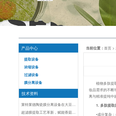
产品中心
当前位置：
首页
>
提取设备
浓缩设备
过滤设备
膜分离设备
植物多肽提取设
妆品需求的不断
技术资料
离与精准提纯中
莱特莱德陶瓷膜分离设备在大豆卵磷脂提取中的应用
1. 多肽提取
超滤膜提取工艺革新，赋能香菇多糖绿色高效生产
•成分复杂：植